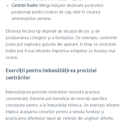
Centrări înalte:
Mingii înălțate destinate jucătorilor
poziționați pentru lovituri de cap, utile în crearea
amenințărilor aeriene.
Eficiența fiecărui tip depinde de situația din joc și de
poziționarea colegilor și a fundașilor. De exemplu, centrările
joase pot exploata golurile din apărare, în timp ce centrările
înalte pot fi mai eficiente împotriva echipelor cu fundași mai
scunzi.
Exerciții pentru îmbunătățirea preciziei
centrărilor
Îmbunătățirea preciziei centrărilor necesită practică
concentrată. Extremii pot beneficia de exerciții specifice
concepute pentru a le îmbunătăți tehnica. Un exercițiu eficient
implică aranjarea conurilor pentru a simula fundașii și
practicarea diferitelor tipuri de centrări din unghiuri diferite.