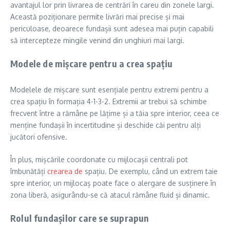
avantajul lor prin livrarea de centrări în careu din zonele largi.
Această poziționare permite livrări mai precise și mai
periculoase, deoarece fundașii sunt adesea mai puțin capabili
să intercepteze mingile venind din unghiuri mai largi.
Modele de mișcare pentru a crea spațiu
Modelele de mișcare sunt esențiale pentru extremi pentru a
crea spațiu în formația 4-1-3-2. Extremii ar trebui să schimbe
frecvent între a rămâne pe lățime și a tăia spre interior, ceea ce
menține fundașii în incertitudine și deschide căi pentru alți
jucători ofensive.
În plus, mișcările coordonate cu mijlocașii centrali pot
îmbunătăți
crearea de
spațiu. De exemplu, când un extrem taie
spre interior, un mijlocaș poate face o alergare de susținere în
zona liberă, asigurându-se că atacul rămâne fluid și dinamic.
Rolul fundașilor care se suprapun