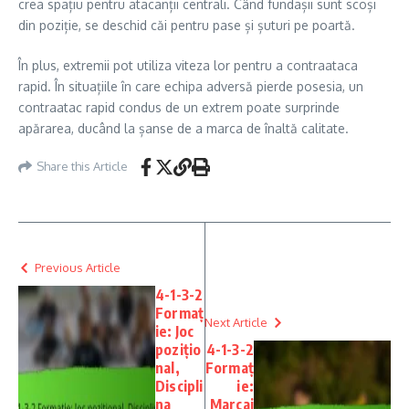
crea spațiu pentru atacanții centrali. Când fundașii sunt scoși
din poziție, se deschid căi pentru pase și șuturi pe poartă.
În plus, extremii pot utiliza viteza lor pentru a contraataca
rapid. În situațiile în care echipa adversă pierde posesia, un
contraatac rapid condus de un extrem poate surprinde
apărarea, ducând la șanse de a marca de înaltă calitate.
Share this Article
Previous Article
4-1-3-2
Formaț
Next Article
ie: Joc
pozițio
4-1-3-2
nal,
Formaț
Discipli
ie:
na
Marcaj