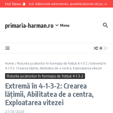
Skip to content
Hot News
Analiză tactică: slăbiciunile adversarului, ajustările planului de joc, adaptab
primaria-harman.ro
Menu
Home
/
Rolurile jucătorilor în formația de fotbal 4-1-3-2
/
Extremă în
4-1-3-2: Crearea lățimii, Abilitatea de a centra, Exploatarea vitezei
Rolurile jucătorilor în formația de fotbal 4-1-3-2
Extremă în 4-1-3-2: Crearea
lățimii, Abilitatea de a centra,
Exploatarea vitezei
27/01/2026