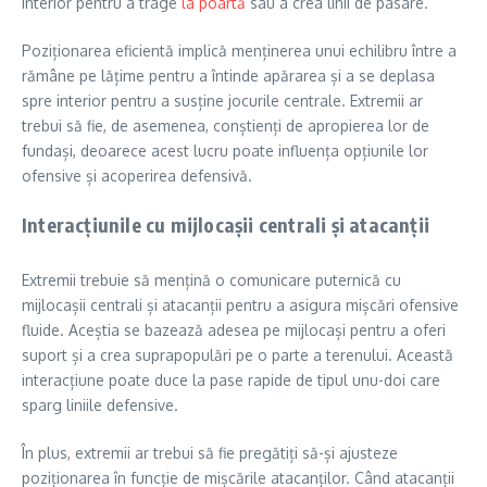
interior pentru a trage
la poartă
sau a crea linii de pasare.
Poziționarea eficientă implică menținerea unui echilibru între a
rămâne pe lățime pentru a întinde apărarea și a se deplasa
spre interior pentru a susține jocurile centrale. Extremii ar
trebui să fie, de asemenea, conștienți de apropierea lor de
fundași, deoarece acest lucru poate influența opțiunile lor
ofensive și acoperirea defensivă.
Interacțiunile cu mijlocașii centrali și atacanții
Extremii trebuie să mențină o comunicare puternică cu
mijlocașii centrali și atacanții pentru a asigura mișcări ofensive
fluide. Aceștia se bazează adesea pe mijlocași pentru a oferi
suport și a crea suprapopulări pe o parte a terenului. Această
interacțiune poate duce la pase rapide de tipul unu-doi care
sparg liniile defensive.
În plus, extremii ar trebui să fie pregătiți să-și ajusteze
poziționarea în funcție de mișcările atacanților. Când atacanții