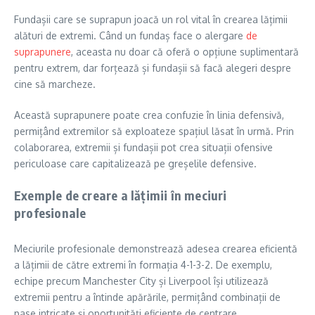
Fundașii care se suprapun joacă un rol vital în crearea lățimii
alături de extremi. Când un fundaș face o alergare
de
suprapunere
, aceasta nu doar că oferă o opțiune suplimentară
pentru extrem, dar forțează și fundașii să facă alegeri despre
cine să marcheze.
Această suprapunere poate crea confuzie în linia defensivă,
permițând extremilor să exploateze spațiul lăsat în urmă. Prin
colaborarea, extremii și fundașii pot crea situații ofensive
periculoase care capitalizează pe greșelile defensive.
Exemple de creare a lățimii în meciuri
profesionale
Meciurile profesionale demonstrează adesea crearea eficientă
a lățimii de către extremi în formația 4-1-3-2. De exemplu,
echipe precum Manchester City și Liverpool își utilizează
extremii pentru a întinde apărările, permițând combinații de
pase intricate și oportunități eficiente de centrare.