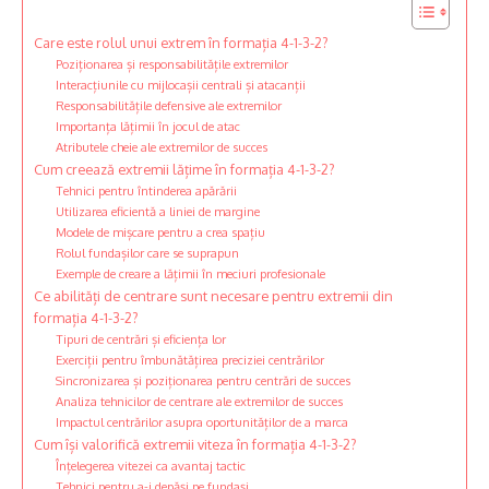
Care este rolul unui extrem în formația 4-1-3-2?
Poziționarea și responsabilitățile extremilor
Interacțiunile cu mijlocașii centrali și atacanții
Responsabilitățile defensive ale extremilor
Importanța lățimii în jocul de atac
Atributele cheie ale extremilor de succes
Cum creează extremii lățime în formația 4-1-3-2?
Tehnici pentru întinderea apărării
Utilizarea eficientă a liniei de margine
Modele de mișcare pentru a crea spațiu
Rolul fundașilor care se suprapun
Exemple de creare a lățimii în meciuri profesionale
Ce abilități de centrare sunt necesare pentru extremii din
formația 4-1-3-2?
Tipuri de centrări și eficiența lor
Exerciții pentru îmbunătățirea preciziei centrărilor
Sincronizarea și poziționarea pentru centrări de succes
Analiza tehnicilor de centrare ale extremilor de succes
Impactul centrărilor asupra oportunităților de a marca
Cum își valorifică extremii viteza în formația 4-1-3-2?
Înțelegerea vitezei ca avantaj tactic
Tehnici pentru a-i depăși pe fundași