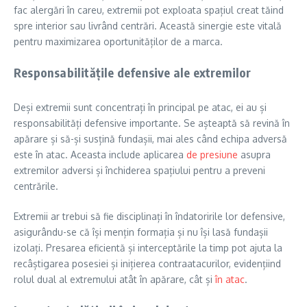
fac alergări în careu, extremii pot exploata spațiul creat tăind
spre interior sau livrând centrări. Această sinergie este vitală
pentru maximizarea oportunităților de a marca.
Responsabilitățile defensive ale extremilor
Deși extremii sunt concentrați în principal pe atac, ei au și
responsabilități defensive importante. Se așteaptă să revină în
apărare și să-și susțină fundașii, mai ales când echipa adversă
este în atac. Aceasta include aplicarea
de presiune
asupra
extremilor adversi și închiderea spațiului pentru a preveni
centrările.
Extremii ar trebui să fie disciplinați în îndatoririle lor defensive,
asigurându-se că își mențin formația și nu își lasă fundașii
izolați. Presarea eficientă și interceptările la timp pot ajuta la
recâștigarea posesiei și inițierea contraatacurilor, evidențiind
rolul dual al extremului atât în apărare, cât și
în atac
.