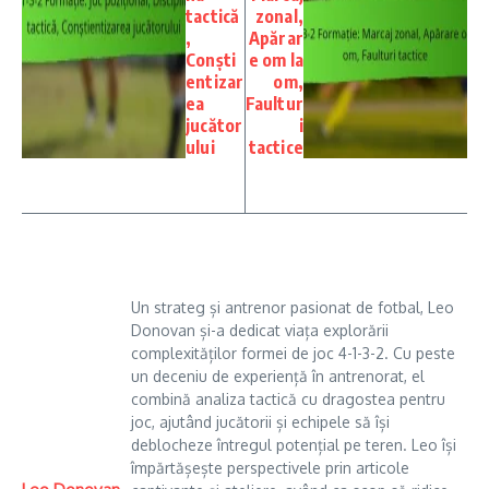
tactică
zonal,
,
Apărar
Conști
e om la
entizar
om,
ea
Faultur
jucător
i
ului
tactice
Un strateg și antrenor pasionat de fotbal, Leo
Donovan și-a dedicat viața explorării
complexităților formei de joc 4-1-3-2. Cu peste
un deceniu de experiență în antrenorat, el
combină analiza tactică cu dragostea pentru
joc, ajutând jucătorii și echipele să își
deblocheze întregul potențial pe teren. Leo își
împărtășește perspectivele prin articole