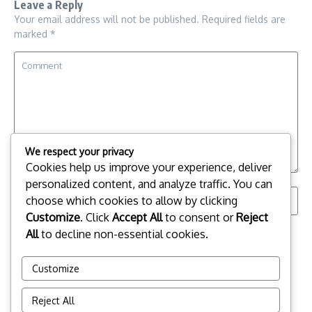
Leave a Reply
Your email address will not be published.
Required fields are
marked
*
We respect your privacy
Cookies help us improve your experience, deliver
personalized content, and analyze traffic. You can
choose which cookies to allow by clicking
Customize
. Click
Accept All
to consent or
Reject
Save my name, email, and website in this browser for the
All
to decline non-essential cookies.
next time I comment.
Customize
Reject All