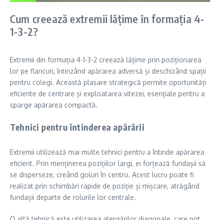
Cum creează extremii lățime în formația 4-
1-3-2?
Extremii din formația 4-1-3-2 creează lățime prin poziționarea
lor pe flancuri, întinzând apărarea adversă și deschizând spații
pentru colegi. Această plasare strategică permite oportunități
eficiente de centrare și exploatarea vitezei, esențiale pentru a
sparge apărarea compactă.
Tehnici pentru întinderea apărării
Extremii utilizează mai multe tehnici pentru a întinde apărarea
eficient. Prin menținerea pozițiilor largi, ei forțează fundașii să
se disperseze, creând goluri în centru. Acest lucru poate fi
realizat prin schimbări rapide de poziție și mișcare, atrăgând
fundașii departe de rolurile lor centrale.
O altă tehnică este utilizarea alergărilor diagonale, care pot