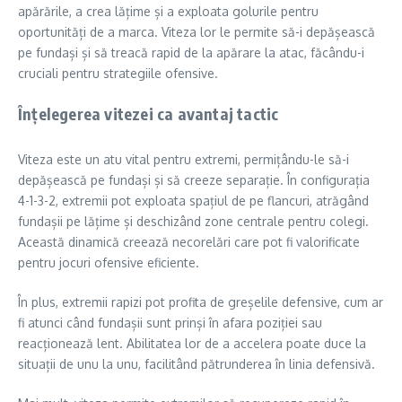
apărările, a crea lățime și a exploata golurile pentru
oportunități de a marca. Viteza lor le permite să-i depășească
pe fundași și să treacă rapid de la apărare la atac, făcându-i
cruciali pentru strategiile ofensive.
Înțelegerea vitezei ca avantaj tactic
Viteza este un atu vital pentru extremi, permițându-le să-i
depășească pe fundași și să creeze separație. În configurația
4-1-3-2, extremii pot exploata spațiul de pe flancuri, atrăgând
fundașii pe lățime și deschizând zone centrale pentru colegi.
Această dinamică creează necorelări care pot fi valorificate
pentru jocuri ofensive eficiente.
În plus, extremii rapizi pot profita de greșelile defensive, cum ar
fi atunci când fundașii sunt prinși în afara poziției sau
reacționează lent. Abilitatea lor de a accelera poate duce la
situații de unu la unu, facilitând pătrunderea în linia defensivă.