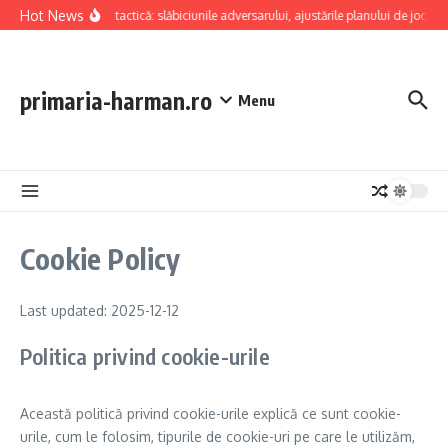
Skip to content
Hot News
Analiză tactică: slăbiciunile adversarului, ajustările planului de joc, a
primaria-harman.ro
Menu
Cookie Policy
Last updated: 2025-12-12
Politica privind cookie-urile
Această politică privind cookie-urile explică ce sunt cookie-
urile, cum le folosim, tipurile de cookie-uri pe care le utilizăm,