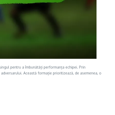
singul pentru a îmbunătăți performanța echipei. Prin
l adversarului. Această formație prioritizează, de asemenea, o