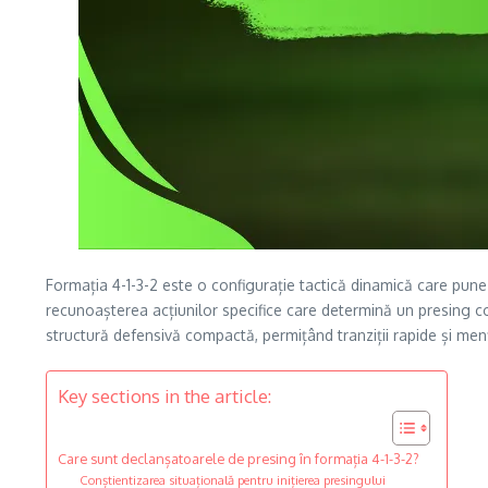
Formația 4-1-3-2 este o configurație tactică dinamică care pun
recunoașterea acțiunilor specifice care determină un presing co
structură defensivă compactă, permițând tranziții rapide și men
Key sections in the article:
Care sunt declanșatoarele de presing în formația 4-1-3-2?
Conștientizarea situațională pentru inițierea presingului