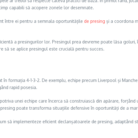
ipele ar trebui să respecte câteva practici de bază. În primul rând, ju
și timp capabili să acopere zonele lor desemnate.
nt între ei pentru a semnala oportunitățile
de presing
și a coordona mi
eficientă a presingurilor lor. Presingul prea devreme poate lăsa goluri,
 să se aplice presingul este crucială pentru succes.
 în formația 4-1-3-2. De exemplu, echipe precum Liverpool și Manches
igând rapid posesia.
împotriva unei echipe care încerca să construiască din apărare, forțând
resing poate transforma situațiile defensive în oportunități de a mar
um să implementeze eficient declanșatoarele de presing, adaptând strat