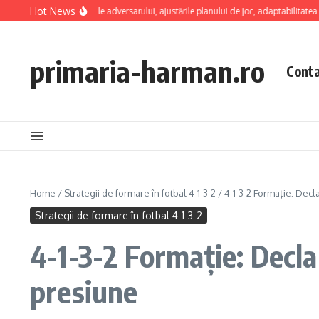
Skip to content
Hot News
ă tactică: slăbiciunile adversarului, ajustările planului de joc, adaptabilitatea forma
primaria-harman.ro
Cont
Home
/
Strategii de formare în fotbal 4-1-3-2
/
4-1-3-2 Formație: Dec
Strategii de formare în fotbal 4-1-3-2
4-1-3-2 Formație: Decl
presiune