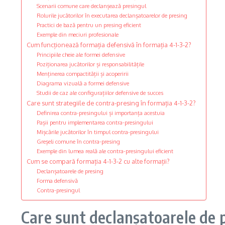
Scenarii comune care declanșează presingul
Rolurile jucătorilor în executarea declanșatoarelor de presing
Practici de bază pentru un presing eficient
Exemple din meciuri profesionale
Cum funcționează formația defensivă în formația 4-1-3-2?
Principiile cheie ale formei defensive
Poziționarea jucătorilor și responsabilitățile
Menținerea compactității și acoperirii
Diagrama vizuală a formei defensive
Studii de caz ale configurațiilor defensive de succes
Care sunt strategiile de contra-presing în formația 4-1-3-2?
Definirea contra-presingului și importanța acestuia
Pașii pentru implementarea contra-presingului
Mișcările jucătorilor în timpul contra-presingului
Greșeli comune în contra-presing
Exemple din lumea reală ale contra-presingului eficient
Cum se compară formația 4-1-3-2 cu alte formații?
Declanșatoarele de presing
Forma defensivă
Contra-presingul
Care sunt declanșatoarele de p