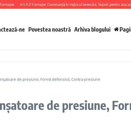
ției
4-1-3-2 Formație: Dominanță în mijlocul terenului, Suport pentru atacanți, Ac
actează-ne
Povestea noastră
Arhiva blogului
Pagi
lanșatoare de presiune, Formă defensivă, Contra-presiune
anșatoare de presiune, Fo