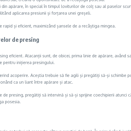
in apărare, în special în timpul loviturilor de colț sau al paselor scur
litând aplicarea presiunii și forțarea unei greșeli.
e rapid și eficient, maximizând șansele de a recâștiga mingea.
relor de presing
resing eficient. Atacanții sunt, de obicei, prima linie de apărare, având 
 pentru inițierea presingului.
ferind acoperire. Aceștia trebuie să fie agili și pregătiți să-și schimbe 
ionând ca un liant între apărare și atac.
 de presing, pregătiți să intervină și să-și sprijine coechipierii atunc
iga posesia.