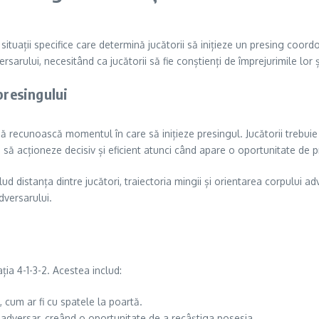
 situații specifice care determină jucătorii să inițieze un presing coo
sarului, necesitând ca jucătorii să fie conștienți de împrejurimile lor 
presingului
să recunoască momentul în care să inițieze presingul. Jucătorii trebuie
e să acționeze decisiv și eficient atunci când apare o oportunitate de p
d distanța dintre jucători, traiectoria mingii și orientarea corpului adve
adversarului.
ia 4-1-3-2. Acestea includ:
 cum ar fi cu spatele la poartă.
 adversar, creând o oportunitate de a recâștiga posesia.