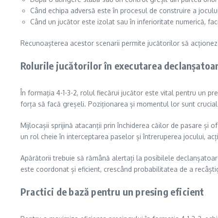
Când echipa adversă este în procesul de construire a jocului d
Când un jucător este izolat sau în inferioritate numerică, faci
Recunoașterea acestor scenarii permite jucătorilor să acționez
Rolurile jucătorilor în executarea declanșatoa
În formația 4-1-3-2, rolul fiecărui jucător este vital pentru un p
forța să facă greșeli. Poziționarea și momentul lor sunt cruciale
Mijlocașii sprijină atacanții prin închiderea căilor de pasare și o
un rol cheie în interceptarea paselor și întreruperea jocului, acț
Apărătorii trebuie să rămână alertați la posibilele declanșatoare
este coordonat și eficient, crescând probabilitatea de a recâșt
Practici de bază pentru un presing eficient