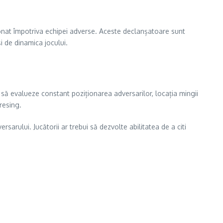
rdonat împotriva echipei adverse. Aceste declanșatoare sunt
și de dinamica jocului.
 să evalueze constant poziționarea adversarilor, locația mingii
resing.
rsarului. Jucătorii ar trebui să dezvolte abilitatea de a citi