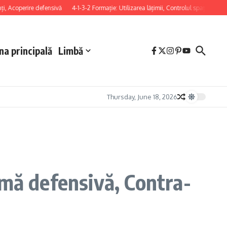
operire defensivă
4-1-3-2 Formație: Utilizarea lățimii, Controlul spațiului, Pozițion
na principală
Limbă
Thursday, June 18, 2026
rmă defensivă, Contra-