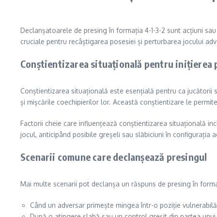
Declanșatoarele de presing în formația 4-1-3-2 sunt acțiuni sau
cruciale pentru recâștigarea posesiei și perturbarea jocului adver
Conștientizarea situațională pentru inițierea 
Conștientizarea situațională este esențială pentru ca jucătorii 
și mișcările coechipierilor lor. Această conștientizare le permit
Factorii cheie care influențează conștientizarea situațională inclu
jocul, anticipând posibile greșeli sau slăbiciuni în configurația 
Scenarii comune care declanșează presingul
Mai multe scenarii pot declanșa un răspuns de presing în formaț
Când un adversar primește mingea într-o poziție vulnerabilă,
După o atingere slabă sau un control greșit din partea unui