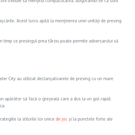
cătorii trebuie să mențină compactitatea, asigurându-se că sunt
șcările. Acest lucru ajută la menținerea unei unități de presing
 în timp ce presingul prea târziu poate permite adversarului să
ter City au utilizat declanșatoarele de presing cu un mare
 un apărător să facă o greșeală care a dus la un gol rapid.
ca.
egiile la stilurile lor unice
de joc
și la punctele forte ale