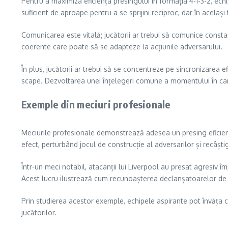
Pentru a maximiza eficiența presingului în formația 4-1-3-2, ech
suficient de aproape pentru a se sprijini reciproc, dar în acela
Comunicarea este vitală; jucătorii ar trebui să comunice consta
coerente care poate să se adapteze la acțiunile adversarului.
În plus, jucătorii ar trebui să se concentreze pe sincronizarea 
scape. Dezvoltarea unei înțelegeri comune a momentului în care
Exemple din meciuri profesionale
Meciurile profesionale demonstrează adesea un presing eficient
efect, perturbând jocul de construcție al adversarilor și recâșt
Într-un meci notabil, atacanții lui Liverpool au presat agresiv 
Acest lucru ilustrează cum recunoașterea declanșatoarelor de p
Prin studierea acestor exemple, echipele aspirante pot învăța c
jucătorilor.