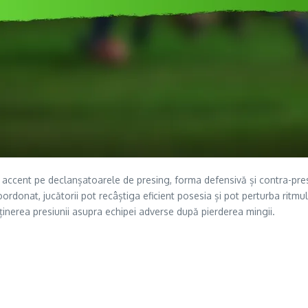
e accent pe declanșatoarele de presing, forma defensivă și contra-pre
ordonat, jucătorii pot recâștiga eficient posesia și pot perturba ritmu
ținerea presiunii asupra echipei adverse după pierderea mingii.