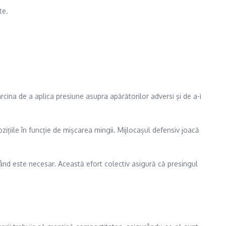
te.
sarcina de a aplica presiune asupra apărătorilor adversi și de a-i
pozițiile în funcție de mișcarea mingii. Mijlocașul defensiv joacă
i când este necesar. Această efort colectiv asigură că presingul