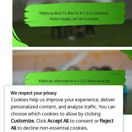
We respect your privacy
Cookies help us improve your experience, deliver
personalized content, and analyze traffic. You can
choose which cookies to allow by clicking
Customize
. Click
Accept All
to consent or
Reject
1
2
3
4
5
All
to decline non-essential cookies.