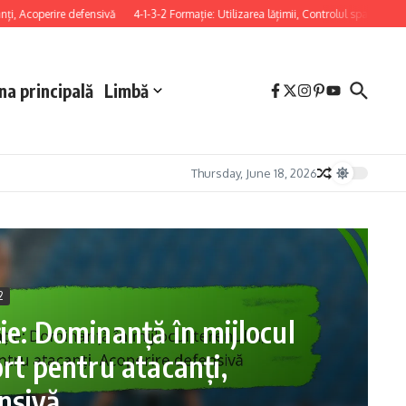
operire defensivă
4-1-3-2 Formație: Utilizarea lățimii, Controlul spațiului, Pozițion
na principală
Limbă
Thursday, June 18, 2026
2
ie: Dominanță în mijlocul
rt pentru atacanți,
nsivă