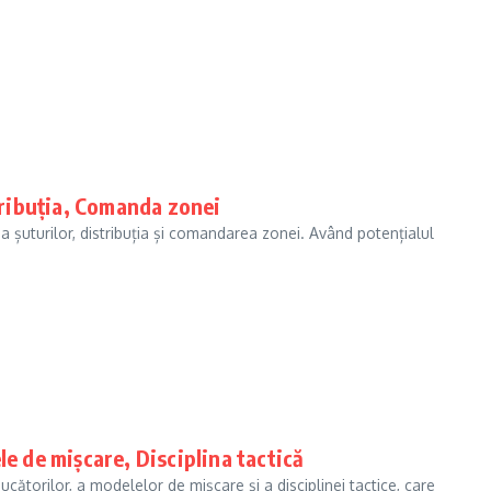
stribuția, Comanda zonei
ea șuturilor, distribuția și comandarea zonei. Având potențialul
e de mișcare, Disciplina tactică
ucătorilor, a modelelor de mișcare și a disciplinei tactice, care