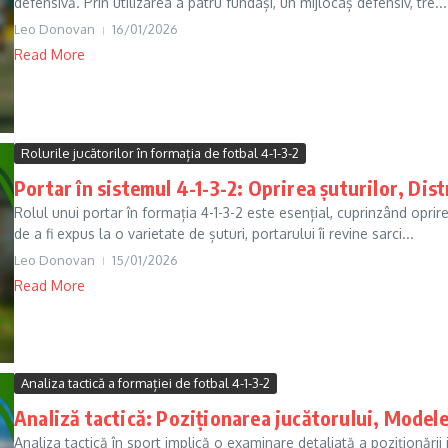
defensivă. Prin utilizarea a patru fundași, un mijlocaș defensiv, tre...
Leo Donovan
16/01/2026
Read More
Rolurile jucătorilor în formația de fotbal 4-1-3-2
Portar în sistemul 4-1-3-2: Oprirea șuturilor, Di
Rolul unui portar în formația 4-1-3-2 este esențial, cuprinzând oprir
de a fi expus la o varietate de șuturi, portarului îi revine sarci...
Leo Donovan
15/01/2026
Read More
Analiza tactică a formației de fotbal 4-1-3-2
Analiză tactică: Poziționarea jucătorului, Modelel
Analiza tactică în sport implică o examinare detaliată a poziționării j