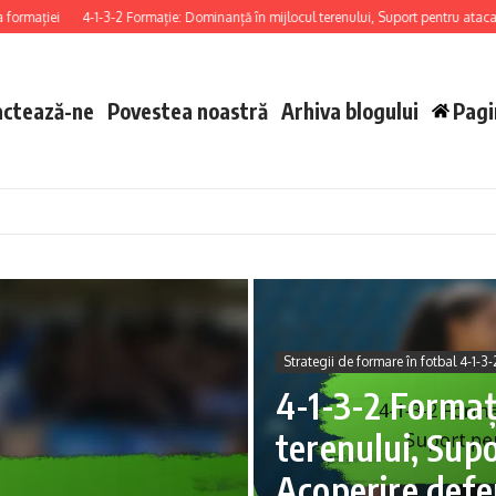
iei
4-1-3-2 Formație: Dominanță în mijlocul terenului, Suport pentru atacanți, Ac
actează-ne
Povestea noastră
Arhiva blogului
Pagi
Strategii de formare în fotbal 4-1-3-
4-1-3-2 Formaț
terenului, Supo
Acoperire defe