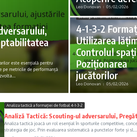
Leo Donovan
05/02/2026
Strategii de formare în fotbal 4-1-3-
4-1-3-2 Formaț
adversarului,
Utilizarea lățim
aptabilitatea
Controlul spați
Poziționarea
arilor este esențială pentru
e pe metricile de performanță
jucătorilor
zvolta...
Leo Donovan
05/02/2026
Analiza tactică a formației de fotbal 4-1-3-2
Analiză Tactică: Scouting-ul adversarului, Pregăt
Analiza tactică joacă un rol esențial în sporturile competitive, conc
strategia de joc. Prin evaluarea sistematică a punctelor forte și sl...