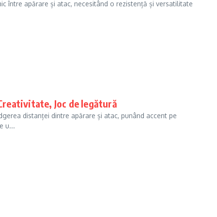
c între apărare și atac, necesitând o rezistență și versatilitate
Creativitate, Joc de legătură
ridgerea distanței dintre apărare și atac, punând accent pe
 u...