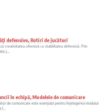
ți defensive, Rotiri de jucători
ză creativitatea ofensivă cu stabilitatea defensivă. Prin
te j...
uncii în echipă, Modelele de comunicare
delelor de comunicare este esențială pentru înțelegerea modului
î...