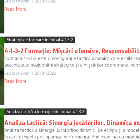
Leo Donovan
20/01/2026
Read More
Strategii de formare în fotbal 4-1-3-2
4-1-3-2 Formație: Mișcări ofensive, Responsabilită
Formația 4-1-3-2 este o configurație tactică dinamică care echilibrea
accentuarea poziționării strategice și a mișcărilor coordonate, permi
Leo Donovan
20/01/2026
Read More
Analiza tactică a formației de fotbal 4-1-3-2
Analiza tactică: Sinergia jucătorilor, Dinamica m
Analiza tactică a sinergiei jucătorilor, dinamicii de echipă și a mo
în care echipele pot optimiza performanța. Prin examinarea modului 