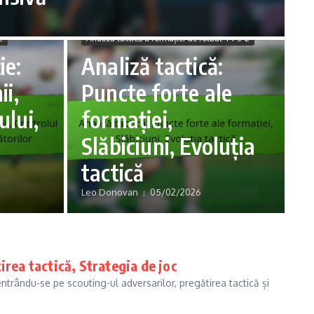
2
Analiza tactică a formației de fotbal 4-1-3-2
ie:
Analiză tactică:
ii,
Puncte forte ale
ului,
formației,
Slăbiciuni, Evoluția
tactică
Leo Donovan
05/02/2026
irea tactică, Strategia de joc
entrându-se pe scouting-ul adversarilor, pregătirea tactică și